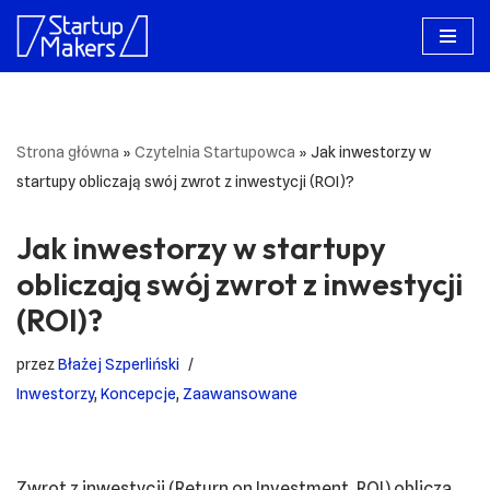
Przejdź
do
treści
Strona główna
»
Czytelnia Startupowca
»
Jak inwestorzy w
startupy obliczają swój zwrot z inwestycji (ROI)?
Jak inwestorzy w startupy
obliczają swój zwrot z inwestycji
(ROI)?
przez
Błażej Szperliński
Inwestorzy
,
Koncepcje
,
Zaawansowane
Zwrot z inwestycji (Return on Investment, ROI) oblicza