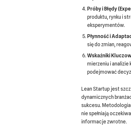
Próby i Błędy (Exp
produktu, rynku i s
eksperymentów.
Płynność i Adaptacy
się do zmian, reago
Wskaźniki Kluczow
mierzeniu i analizi
podejmować decyzj
Lean Startup jest szc
dynamicznych branżach
sukcesu. Metodologia
nie spełniają oczekiwa
informacje zwrotne.