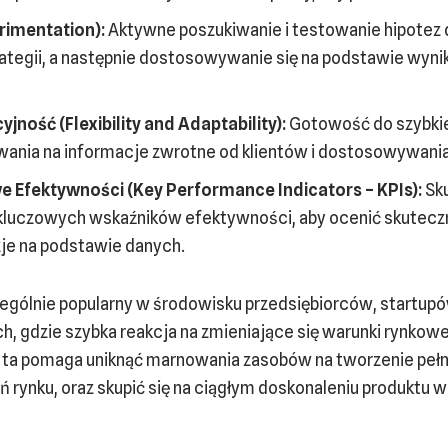
erimentation):
Aktywne poszukiwanie i testowanie hipotez
trategii, a następnie dostosowywanie się na podstawie wyn
jność (Flexibility and Adaptability):
Gotowość do szybki
wania na informacje zwrotne od klientów i dostosowywania
e Efektywności (Key Performance Indicators – KPIs):
Sku
e kluczowych wskaźników efektywności, aby ocenić skuteczn
e na podstawie danych.
zególnie popularny w środowisku przedsiębiorców, startupów
, gdzie szybka reakcja na zmieniające się warunki rynkowe
 ta pomaga uniknąć marnowania zasobów na tworzenie pełn
ń rynku, oraz skupić się na ciągłym doskonaleniu produktu w