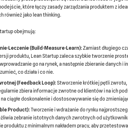
 podejście, które łączy zasady zarządzania produktem z idea
 również jako lean thinking.
tartup obejmują:
ie-Leczenie (Build-Measure-Learn):
Zamiast długiego cz
ersji produktu, Lean Startup zaleca szybkie tworzenie prost
prowadzanie go na rynek, a następnie zbieranie danych i 
zumieć, co działa i co nie.
wrotnej (Feedback Loop):
Stworzenie krótkiej pętli zwrotu,
gularnie zbiera informacje zwrotne od klientów i na ich p
 na ciągłe doskonalenie i dostosowywanie się do zmieniając
le Product):
Tworzenie i wdrażanie do rynku najprostsze
ożliwia zebranie istotnych danych zwrotnych od użytkownik
ie produktu z minimalnym nakładem pracy, aby przetestowa