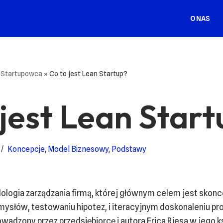
O NAS
a Startupowca
»
Co to jest Lean Startup?
 jest Lean Star
Koncepcje
,
Model Biznesowy
,
Podstawy
ologia zarządzania firmą, której głównym celem jest skonc
ysłów, testowaniu hipotez, i iteracyjnym doskonaleniu prod
wadzony przez przedsiębiorcę i autora Erica Riesa w jego 