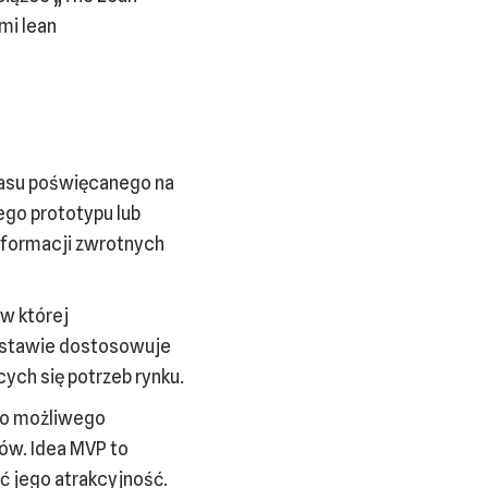
mi lean
asu poświęcanego na
ego prototypu lub
informacji zwrotnych
 w której
odstawie dostosowuje
ych się potrzeb rynku.
go możliwego
ów. Idea MVP to
ć jego atrakcyjność.