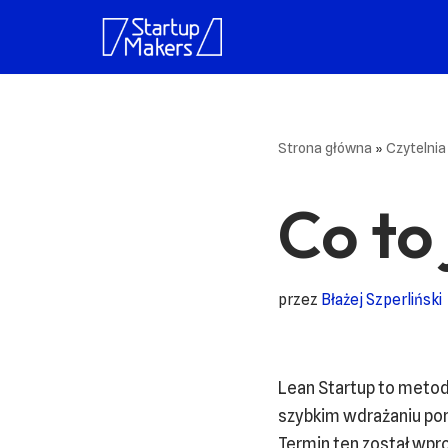
Przejdź
do
treści
Strona główna
»
Czytelni
Co to
przez
Błażej Szperliński
Lean Startup to metod
szybkim wdrażaniu pom
Termin ten został wpro