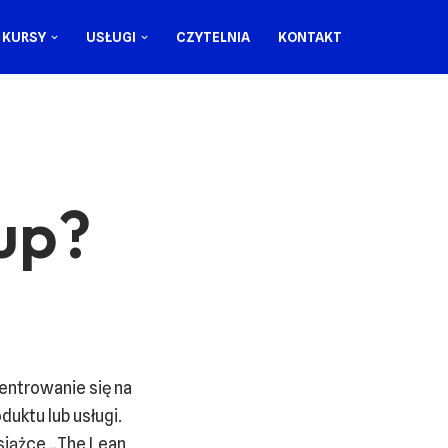
KURSY
USŁUGI
CZYTELNIA
KONTAKT
tup?
entrowanie się na
uktu lub usługi.
książce „The Lean